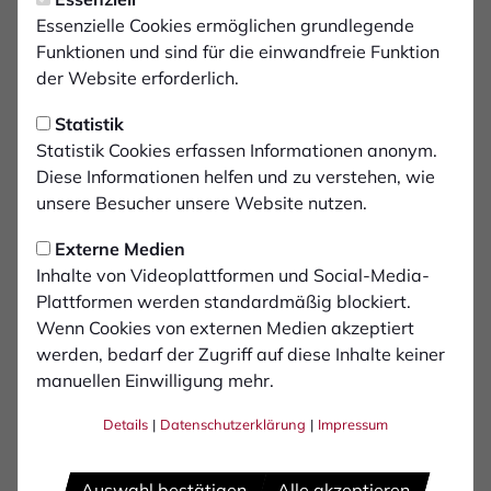
1. FC Bocholt verpflichtet
Essenzielle Cookies ermöglichen grundlegende
polnischen Profi-Torhüter
Funktionen und sind für die einwandfreie Funktion
der Website erforderlich.
Der Fußball-Oberligist 1. FC Bocholt hat den
Statistik
polnischen Torhüter Tobiasz Weinzettel verpflichtet.
Statistik Cookies erfassen Informationen anonym.
Der 23-Jährige unterschrieb am Dienstagabend einen
Diese Informationen helfen und zu verstehen, wie
Einjahresvertrag bis zum 30.06.2020.
unsere Besucher unsere Website nutzen.
Der 1. FC Bocholt wird die erste Station in Deutschland
Externe Medien
für Weinzettel, der auch die deutsche
Inhalte von Videoplattformen und Social-Media-
Staatsbürgerschaft besitzt. Aus der Jugend von Polonia
Plattformen werden standardmäßig blockiert.
Bytom wechselte er zur Odra Opole, mit dem er als
Wenn Cookies von externen Medien akzeptiert
Meister den Aufstieg in die zweite polnische Liga
werden, bedarf der Zugriff auf diese Inhalte keiner
schaffte. Nach einem 11. Platz in der Folgesaison
manuellen Einwilligung mehr.
wechselte er zum 13-maligen polnischen Meister Wisla
Krakau. Dort kam er aber nicht über die Rolle des
Details
|
Datenschutzerklärung
|
Impressum
Ersatztorhüters hinaus, sodass er nun den Schritt nach
Deutschland gewagt hat.
Auswahl bestätigen
Alle akzeptieren