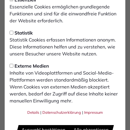
Fan-Infos zum
Essenzielle Cookies ermöglichen grundlegende
Auswärtsspiel in Velbert
Funktionen und sind für die einwandfreie Funktion
der Website erforderlich.
Am Samstag ist der 1. FC Bocholt bei der
Statistik
SSVg Velbert gefordert. Anstoß in der IMS
Statistik Cookies erfassen Informationen anonym.
Arena ist um 14 Uhr. Wir haben alle Fan-
Diese Informationen helfen und zu verstehen, wie
Informationen für euch zusammengefasst.
unsere Besucher unsere Website nutzen.
Externe Medien
Mit dem Auto die A535 Ausfahrt 2 Rechts abbiegen auf
Inhalte von Videoplattformen und Social-Media-
die Metallstraße und nach ca. 1km wieder rechts auf
Plattformen werden standardmäßig blockiert.
die Bahnhofsstraße. Nach ca. 200 Metern befindet sich
Wenn Cookies von externen Medien akzeptiert
das Stadion auf der Rechten Seite.
werden, bedarf der Zugriff auf diese Inhalte keiner
manuellen Einwilligung mehr.
Adresse fürs Navi: Bahnhofsstraße 116, 42551 Velbert
Details
|
Datenschutzerklärung
|
Impressum
Von den Fan-Clubs Troublemakers Bocholt und Brigade
Bocholt fahren Fanbusse zum Spiel.
Auswahl bestätigen
Alle akzeptieren