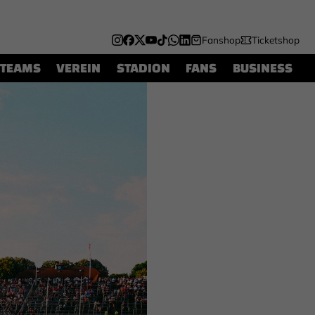
Fanshop
Ticketshop
TEAMS
VEREIN
STADION
FANS
BUSINESS