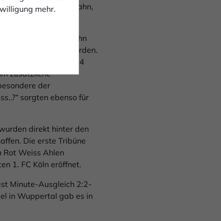
 imposanten Radrennbahn,
nwilligung mehr.
schnellsten Radrennbahn
mem Tempo gefahren wurden.
dort bis zum Jahre 1954
um zusätzliche
sbesondere der
s..?“ sorgten ebenso für
wurden direkt hinter den
ffen. Die erste Tribüne
n Rot Weiss Ahlen
n 1. FC Köln eröffnet.
st Minute-Ausgleich 2:2-
el in Wuppertal gab es in