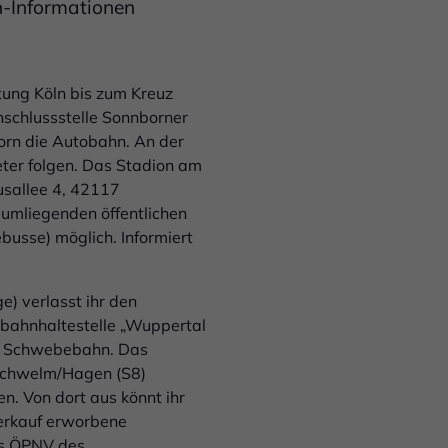
n-Informationen
tung Köln bis zum Kreuz
nschlussstelle Sonnborner
born die Autobahn. An der
eter folgen. Das Stadion am
usallee 4, 42117
 umliegenden öffentlichen
busse) möglich. Informiert
) verlasst ihr den
bahnhaltestelle „Wuppertal
die Schwebebahn. Das
/Schwelm/Hagen (S8)
. Von dort aus könnt ihr
verkauf erworbene
des ÖPNV des