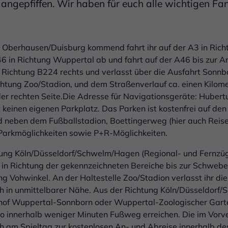
angepfiffen. Wir haben für euch alle wichtigen Fa
Oberhausen/Duisburg kommend fahrt ihr auf der A3 in Rich
A46 in Richtung Wuppertal ab und fahrt auf der A46 bis zur A
 in Richtung B224 rechts und verlasst über die Ausfahrt Sonn
chtung Zoo/Stadion, und dem Straßenverlauf ca. einen Kilom
der rechten Seite.Die Adresse für Navigationsgeräte: Hubert
keinen eigenen Parkplatz. Das Parken ist kostenfrei auf den
d neben dem Fußballstadion, Boettingerweg (hier auch Reise
 Parkmöglichkeiten sowie P+R-Möglichkeiten.
ung Köln/Düsseldorf/Schwelm/Hagen (Regional- und Fernzüge
n Richtung der gekennzeichneten Bereiche bis zur Schwebe
ng Vohwinkel. An der Haltestelle Zoo/Stadion verlasst ihr 
ch in unmittelbarer Nähe. Aus der Richtung Köln/Düsseldorf
nhof Wuppertal-Sonnborn oder Wuppertal-Zoologischer Garten
o innerhalb weniger Minuten Fußweg erreichen. Die im Vor
uch am Spieltag zur kostenlosen An- und Abreise innerhalb 