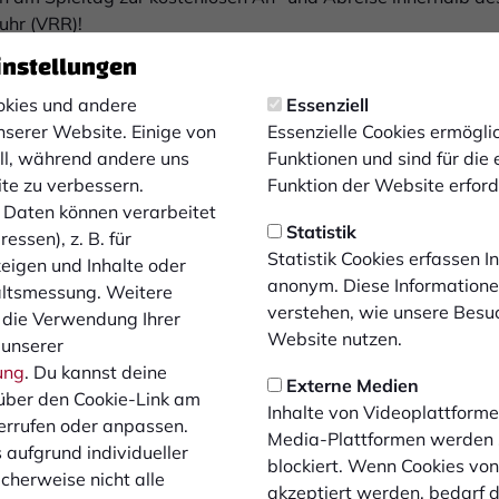
uhr (VRR)!
instellungen
op des Wuppertaler SV erworben werden. Für Gäste-Fans ist
 >>
. Die Ticketpreise:
kies und andere
Essenziell
nserer Website. Einige von
Essenzielle Cookies ermögl
11 € (Vollzahler), 8 € (ermäßigt), 5 € (Kind)Ticketpreise an 
ell, während andere uns
Funktionen und sind für die
t), 7 € (Kind)Allgemeine Hinweise zu Tageskarten: Kinder von 
ite zu verbessern.
Funktion der Website erforde
 Spieltag an der Tageskasse eine Freikarte. Ermäßigungen: 
Daten können verarbeitet
 Schüler/Azubis/Studenten (bis 25), Wupper-Pass-Inhaber.
Statistik
essen), z. B. für
Karten nur durch Vorlage eines gültigen Nachweises. Dieser i
Statistik Cookies erfassen 
zeigen und Inhalte oder
ren und vorzuzeigen.
anonym. Diese Informatione
altsmessung. Weitere
verstehen, wie unsere Besu
halten, wir empfehlen die Anreise per ÖPNV. Tageskasse und
 die Verwendung Ihrer
Website nutzen.
 unserer
ung
. Du kannst deine
Externe Medien
sen möchte, kann sich dazu bei den Fanclubs
Brigade Bocho
über den Cookie-Link am
Inhalte von Videoplattforme
errufen oder anpassen.
Media-Plattformen werden
 aufgrund individueller
au-Ingenieur Friedrich Roth fertig gestellte
Stadion am Zo
blockiert. Wenn Cookies vo
cherweise nicht alle
r großem Andrang - es kamen ca. 30.000 Gäste - eingeweiht
akzeptiert werden, bedarf de