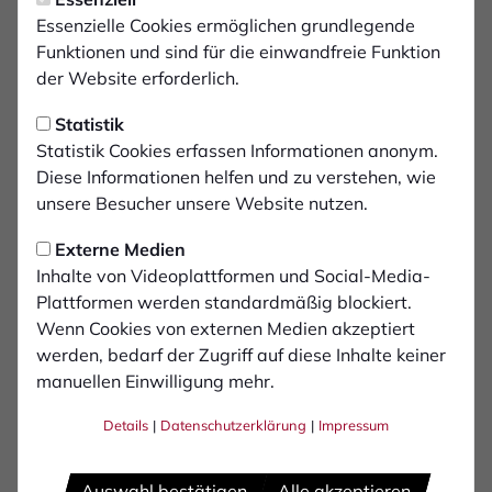
Fan-Infos zur Partie in
Essenzielle Cookies ermöglichen grundlegende
Düsseldorf
Funktionen und sind für die einwandfreie Funktion
der Website erforderlich.
Am kommenden Samstag (03.12.) ist der 1. FC
Statistik
Bocholt bei der Reserve von Fortuna
Statistik Cookies erfassen Informationen anonym.
Düsseldorf gefordert. Anstoß der Partie im
Diese Informationen helfen und zu verstehen, wie
Paul-Janes-Stadion ist um 14 Uhr.
unsere Besucher unsere Website nutzen.
Externe Medien
Die Adresse des Stadions lautet: Flinger Broich 87,
Inhalte von Videoplattformen und Social-Media-
40235 Düsseldorf. Gästekarten gibt es ausschließlich
Plattformen werden standardmäßig blockiert.
an der Tageskasse. Diese öffnet um 12:30 Uhr.
Wenn Cookies von externen Medien akzeptiert
Folgende Eintrittspreise:
werden, bedarf der Zugriff auf diese Inhalte keiner
manuellen Einwilligung mehr.
Vollzahler 10€Ermäßigt 6€
Details
|
Datenschutzerklärung
|
Impressum
Als ermäßigt gelten: Kinder bis einschließlich 14
Jahren, Schülerinnen und
Schüler, Studierende, Auszubildende
Auswahl bestätigen
Alle akzeptieren