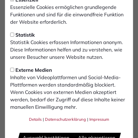
Donnerstag, 23.01.2025 18:00 Uhr
Im Südstadion gegen
Essenzielle Cookies ermöglichen grundlegende
Funktionen und sind für die einwandfreie Funktion
Fortuna Köln
der Website erforderlich.
Statistik
Re- Start in der Regionalliga West! Am
Statistik Cookies erfassen Informationen anonym.
Samstag (25.01.) ist der 1. FC Bocholt zu Gast
Diese Informationen helfen und zu verstehen, wie
bei Fortuna Köln. Anstoß im Südstadion ist um
unsere Besucher unsere Website nutzen.
14 Uhr.
Externe Medien
Inhalte von Videoplattformen und Social-Media-
Anfahrt über die A1 bzw. A3 aus südlicher Richtung:
Plattformen werden standardmäßig blockiert.
Von der A1 bzw. A3 nehmen Sie die Ausfahrt A4
Wenn Cookies von externen Medien akzeptiert
Richtung Köln. Am Kreuz Köln-Süd (A4) nehmen Sie die
werden, bedarf der Zugriff auf diese Inhalte keiner
Ausfahrt Richtung Bayenthal. Anschließend folgen Sie
manuellen Einwilligung mehr.
dem Straßenverlauf auf der linken Spur Richtung
Innenstadt bis zum Kreisverkehr. Im Kreisverkehr
Details
|
Datenschutzerklärung
|
Impressum
nehmen Sie die zweite Ausfahrt auf die Bonner Straße.
Der Bonner Straße folgen Sie bis zur Kreuzung
Auswahl bestätigen
Alle akzeptieren