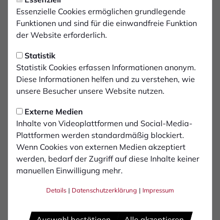
Donnerstag, 16.01.2025 19:12 Uhr
In Ostfriesland gegen
Essenzielle Cookies ermöglichen grundlegende
Funktionen und sind für die einwandfreie Funktion
Kickers Emden
der Website erforderlich.
Statistik
Ein langer Anfahrtsweg steht für den FCB am
Statistik Cookies erfassen Informationen anonym.
Samstag bevor: Das Testspiel gegen Nord-
Diese Informationen helfen und zu verstehen, wie
Regionalligist Kickers Emden findet im 236km
unsere Besucher unsere Website nutzen.
entfernten Ostfriesland-Stadion statt.
Nachfolgend alle Informationen für
Externe Medien
Inhalte von Videoplattformen und Social-Media-
mitreisende Fans. Es ist nach dem Test im
Plattformen werden standardmäßig blockiert.
Sommer (4:1-Sieg für den FCB) bereits das
Wenn Cookies von externen Medien akzeptiert
zweite Aufeinandertreffen in der laufenden
werden, bedarf der Zugriff auf diese Inhalte keiner
Saison.
manuellen Einwilligung mehr.
Details
|
Datenschutzerklärung
|
Impressum
Die Ausfahrt A31 (3) Emden-Mitte nehmen, dann links
auf die Auricher Straße Richtung Emden-
Zentrum/Mitte. Nach 1km rechts abbiegen auf
Auswahl bestätigen
Alle akzeptieren