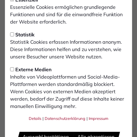
Niko Laukötter bleibt
Essenzielle Cookies ermöglichen grundlegende
Trainer des 1. FC Bocholt II
Funktionen und sind für die einwandfreie Funktion
der Website erforderlich.
Niko Laukötter trainiert auch in der kommenden
Statistik
Saison die 2. Mannschaft des 1. FC Bocholt in der
Statistik Cookies erfassen Informationen anonym.
Bezirksliga. Der Verein und Laukötter verständigten
Diese Informationen helfen und zu verstehen, wie
sich nun auf eine Verlängerung der Zusammenarbeit
unsere Besucher unsere Website nutzen.
bis mindestens 30.06.2022.
Externe Medien
„Niko ist vom FC nicht mehr wegzudenken, der Vorstand
Inhalte von Videoplattformen und Social-Media-
und die Mannschaft sind mit seiner Arbeit sehr
Plattformen werden standardmäßig blockiert.
zufrieden. Eine Verlängerung der Zusammenarbeit war
Wenn Cookies von externen Medien akzeptiert
für uns daher die logische Konsequenz“, sagt David
werden, bedarf der Zugriff auf diese Inhalte keiner
Fahrland, Vize-Präsident des 1. FC Bocholt. Vorstand
manuellen Einwilligung mehr.
und Präsidium würdigten auch Laukötters Engagement
für den Club außerhalb des Fußballplatzes. So habe der
Details
|
Datenschutzerklärung
|
Impressum
34-Jährige maßgeblich dazu beigetragen, dass
während der Corona-Pause infrastrukturelle
Auswahl bestätigen
Alle akzeptieren