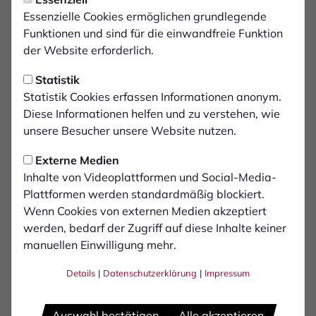
Zweite gewinnt 4:1!
Essenzielle Cookies ermöglichen grundlegende
Funktionen und sind für die einwandfreie Funktion
Nach einer Durstrecke von fünf sieglosen
der Website erforderlich.
Spielen fuhr der Fußball-Bezirksligist 1. FC Bocholt II
Statistik
wieder drei Punkte ein. Beim SV
Statistik Cookies erfassen Informationen anonym.
Diese Informationen helfen und zu verstehen, wie
Vrasselt gewannen die „Schwatten“ souverän 4:1 (1:0).
unsere Besucher unsere Website nutzen.
„Endlich hat es mal mit dem
Externe Medien
Dreier geklappt. Wir haben viele Dinge richtig gemacht
Inhalte von Videoplattformen und Social-Media-
und wenig zugelassen. Die
Plattformen werden standardmäßig blockiert.
Einstellung hat gestimmt und wir haben uns belohnt“,
Wenn Cookies von externen Medien akzeptiert
sagte Trainer Niko Laukötter. „ Auch
werden, bedarf der Zugriff auf diese Inhalte keiner
manuellen Einwilligung mehr.
die Spieler, die uns ausgeholfen haben, haben stark
gespielt. Heute hat das einfach
Details
|
Datenschutzerklärung
|
Impressum
gepasst bei uns.“ Philipp Divis, Maximilian Güll, Taric
Boland, Christian Gurny und Younes
Auswahl bestätigen
Alle akzeptieren