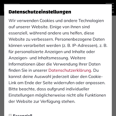
Datenschutzeinstellungen
Menü
Wir verwenden Cookies und andere Technologien
Niederrheinpokal
Vivenso.mal.zwei
auf unserer Website. Einige von ihnen sind
Wasser-
essenziell, während andere uns helfen, diese
1:0
Staubsauger
Website zu verbessern. Personenbezogene Daten
können verarbeitet werden (z. B. IP-Adressen), z. B.
1. FC Bocholt
Rot-Weiß Oberhausen
(0:0)
für personalisierte Anzeigen und Inhalte oder
1. Mannschaft
1. Mannschaft
Anzeigen- und Inhaltsmessung. Weitere
Informationen über die Verwendung Ihrer Daten
finden Sie in unserer
Datenschutzerklärung
. Du
Übersicht
Liveticker
Aufstellung
kannst deine Auswahl jederzeit über den Cookie-
Link am Ende der Seite widerrufen oder anpassen.
Bitte beachte, dass aufgrund individueller
22:14
Einstellungen möglicherweise nicht alle Funktionen
der Website zur Verfügung stehen.
Essenziell