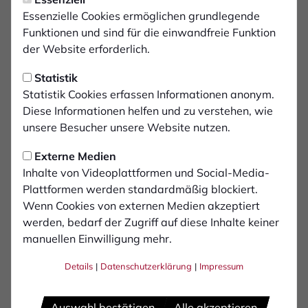
Assistent 1:
Essenzielle Cookies ermöglichen grundlegende
Lukas Luthe
Funktionen und sind für die einwandfreie Funktion
der Website erforderlich.
Assistent 2:
Fasihullah Habibi
Statistik
Statistik Cookies erfassen Informationen anonym.
Diese Informationen helfen und zu verstehen, wie
unsere Besucher unsere Website nutzen.
Externe Medien
Inhalte von Videoplattformen und Social-Media-
Plattformen werden standardmäßig blockiert.
Wenn Cookies von externen Medien akzeptiert
werden, bedarf der Zugriff auf diese Inhalte keiner
manuellen Einwilligung mehr.
Details
|
Datenschutzerklärung
|
Impressum
PROFIS
Auswahl bestätigen
Alle akzeptieren