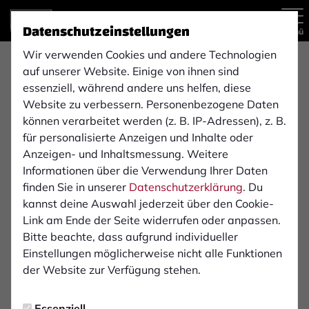
Datenschutzeinstellungen
Menü
Wir verwenden Cookies und andere Technologien
Niederrheinpokal
auf unserer Website. Einige von ihnen sind
0:2
essenziell, während andere uns helfen, diese
Website zu verbessern. Personenbezogene Daten
SSVg Velbert
1. FC Bocholt 1900 e. V.
(0:1)
können verarbeitet werden (z. B. IP-Adressen), z. B.
1. Mannschaft
1. Mannschaft
für personalisierte Anzeigen und Inhalte oder
Anzeigen- und Inhaltsmessung. Weitere
Informationen über die Verwendung Ihrer Daten
Übersicht
Livestream
Liveticker
Aufstellung
finden Sie in unserer
Datenschutzerklärung
. Du
kannst deine Auswahl jederzeit über den Cookie-
Infos zum Spiel
Link am Ende der Seite widerrufen oder anpassen.
Bitte beachte, dass aufgrund individueller
Einstellungen möglicherweise nicht alle Funktionen
Schiedsrichter:
der Website zur Verfügung stehen.
Marc Waldbach
Essenziell