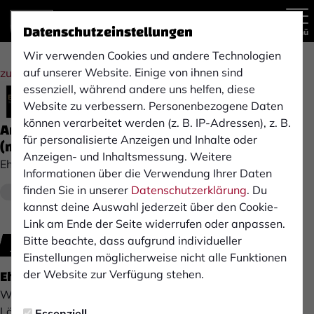
Datenschutzeinstellungen
Menü
Wir verwenden Cookies und andere Technologien
auf unserer Website. Einige von ihnen sind
zur Übersicht
essenziell, während andere uns helfen, diese
Website zu verbessern. Personenbezogene Daten
können verarbeitet werden (z. B. IP-Adressen), z. B.
Anlagenmechaniker im Kundendienst S|H|K
für personalisierte Anzeigen und Inhalte oder
(m/w/d)
Anzeigen- und Inhaltsmessung. Weitere
Ehringfeld GmbH
Informationen über die Verwendung Ihrer Daten
finden Sie in unserer
Datenschutzerklärung
. Du
Ab sofort
Isselburg
Vollzeit
kannst deine Auswahl jederzeit über den Cookie-
Link am Ende der Seite widerrufen oder anpassen.
Bitte beachte, dass aufgrund individueller
Jetzt bewerben
Einstellungen möglicherweise nicht alle Funktionen
Ehringfeld GmbH - by Michael Schwinning
der Website zur Verfügung stehen.
Wir entwickeln und realisieren gemeinsam die besten
Lösungen für unsere Kunden in den Bereichen Heizungs-,
Essenziell