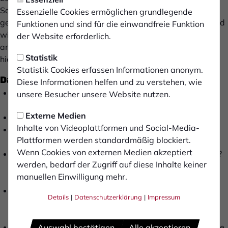
Sanitär- & Klimatechnik. Da SERVICE bei uns groß
Essenzielle Cookies ermöglichen grundlegende
geschrieben wird, wir nicht nur Neuanlagen installieren und
Funktionen und sind für die einwandfreie Funktion
wir unseren Kunden in unserem Gewerk auch bei
der Website erforderlich.
anderweitigen Anliegen stets zur Seite stehen, suchen wir
Statistik
hierfür Verstärkung!
Statistik Cookies erfassen Informationen anonym.
Das ist uns wichtig
Diese Informationen helfen und zu verstehen, wie
abgeschlossene Ausbildung als Anlagenmechaniker
unsere Besucher unsere Website nutzen.
(S|H|K)
Externe Medien
Führerschein der Klasse B
Inhalte von Videoplattformen und Social-Media-
Du bist fit im Umgang mit den gängigen Sanitär- und
Plattformen werden standardmäßig blockiert.
Heizprodukten?
Wenn Cookies von externen Medien akzeptiert
Fehler analysieren und beheben ist deine Leidenschaft?
werden, bedarf der Zugriff auf diese Inhalte keiner
Probleme sind für dich nur eine neue Möglichkeit der
manuellen Einwilligung mehr.
Lösungsfindung?
Düsendruck, Fließgeschwindigkeit, TRGI, TRWI,
Details
|
Datenschutzerklärung
|
Impressum
Ionisationsstrom und Leitfähigkeit sind keine
Fremdwörter für dich?
Du möchtest dich weiter entwickeln und bist in der Lage
Auswahl bestätigen
Alle akzeptieren