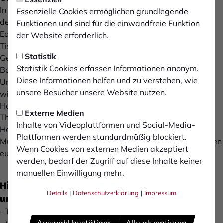
In der Event Branche zählen wir zu den größten Anbietern
Essenzielle Cookies ermöglichen grundlegende
deutschlandweit im Bereich der Vermietung von Event
Funktionen und sind für die einwandfreie Funktion
Equipment. Dies umfasst im Groben Stühle/Barhocker,
der Website erforderlich.
Tische, Lounge Möbel, Theken, Cateringequipment,
Statistik
Geschirr, Besteck & Gläser, Messeequipment sowie
Statistik Cookies erfassen Informationen anonym.
Bodenbeläge wie Teppich und Bangkirai.
Diese Informationen helfen und zu verstehen, wie
Unsere Einsatzort sind z.B. das CHIO in Aachen, Festivals
unsere Besucher unsere Website nutzen.
wie das Hurricane, Southside, Mera Luna, Highfield oder
Haldern Pop, der Semper Opernball in Dresden, die
Externe Medien
Thunerseespiele, das Deutsche Fußballmuseum, den
Inhalte von Videoplattformen und Social-Media-
Hockenheimring, die Messen Dortmund, Düsseldorf,
Plattformen werden standardmäßig blockiert.
Münsterland und Köln, die Handball Final Four und weiteren
Wenn Cookies von externen Medien akzeptiert
europäischen Spitzensport.
werden, bedarf der Zugriff auf diese Inhalte keiner
manuellen Einwilligung mehr.
Hier kommst du ins Spiel - Freu dich auf ein
Details
|
Datenschutzerklärung
|
Impressum
unglaubliches Team
- Teamfähig
Auswahl bestätigen
Alle akzeptieren