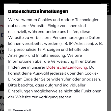
Datenschutzeinstellungen
Menü
Wir verwenden Cookies und andere Technologien
auf unserer Website. Einige von ihnen sind
zur Übersicht
essenziell, während andere uns helfen, diese
Website zu verbessern. Personenbezogene Daten
können verarbeitet werden (z. B. IP-Adressen), z. B.
Aushilfen auf Veranstaltungen & im Lager
für personalisierte Anzeigen und Inhalte oder
(Schüler & Studenten)
Anzeigen- und Inhaltsmessung. Weitere
Event Rent GmbH
Informationen über die Verwendung Ihrer Daten
finden Sie in unserer
Datenschutzerklärung
. Du
Ab sofort
Bocholt
Minijob
kannst deine Auswahl jederzeit über den Cookie-
Link am Ende der Seite widerrufen oder anpassen.
Bitte beachte, dass aufgrund individueller
Jetzt bewerben
Einstellungen möglicherweise nicht alle Funktionen
Event Rent GmbH
der Website zur Verfügung stehen.
Wir sind ein familiengeführter Betrieb in der zweiten
Generation aus Bocholt.
Essenziell