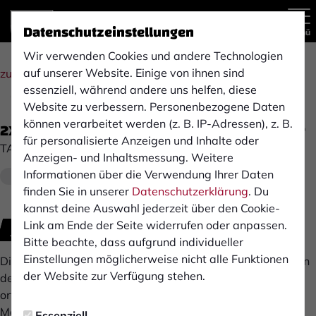
Datenschutzeinstellungen
Menü
Wir verwenden Cookies und andere Technologien
auf unserer Website. Einige von ihnen sind
zur Übersicht
essenziell, während andere uns helfen, diese
Website zu verbessern. Personenbezogene Daten
können verarbeitet werden (z. B. IP-Adressen), z. B.
2X Elektriker/Elektroniker/Techniker/Meister
für personalisierte Anzeigen und Inhalte oder
TAG-B Prüftechnik
Anzeigen- und Inhaltsmessung. Weitere
Informationen über die Verwendung Ihrer Daten
Ab sofort
Isselburg
Vollzeit
finden Sie in unserer
Datenschutzerklärung
. Du
kannst deine Auswahl jederzeit über den Cookie-
Link am Ende der Seite widerrufen oder anpassen.
Jetzt bewerben
Bitte beachte, dass aufgrund individueller
Einstellungen möglicherweise nicht alle Funktionen
Die Firma TAG-B Prüftechnik ist seit über 10 Jahren aktiv in
der Website zur Verfügung stehen.
der Prüfung von ortsfesten elektrischen Anlagen,
ortsveränderlichen elektrischen Arbeitsmitteln und
Maschinen tätig. Zu unseren Kunden zählen renommierte
Essenziell