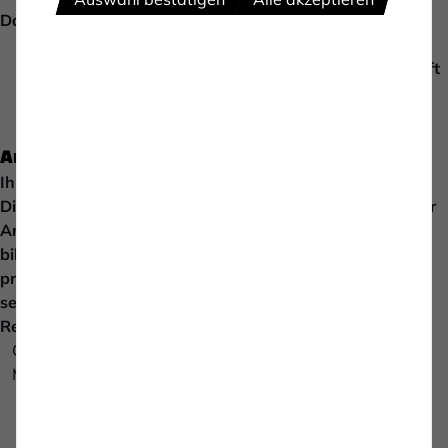
Datenverarbeitung
Führerschein der Klasse B
Beherrschen der deutschen Sprache in Wort und Schrift
Zuverlässiger, motivierter Teamplayer
Aufgaben:
Ihre Aufgaben:
Die professionelle Prüfung ortsveränderlicher elektrischer
Arbeitsmittel sowie ortsfester Anlagen und Maschinen
bildet Ihr Haupttätigkeitsfeld, dabei bewerten und
protokollieren Sie die entsprechenden Ergebnisse
selbstständig nach neuesten Standards und rechtlichen
Regelungen (Befähigte Person gemäß TRBS 1203)
Geräteprüfungen nach DGUV V3 / DIN VDE 0701/0702
Maschinenprüfungen nach DIN VDE 0113
Schweißgeräteprüfung VDE 0544-4
E-Mobility Check
Seminarführung (optional)