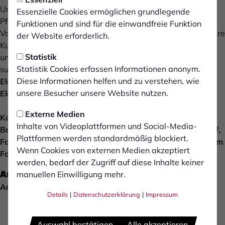
Unternehmen aus den Branchen Industrie, Handel und
Essenzielle Cookies ermöglichen grundlegende
Pflege/Betreuung .
Funktionen und sind für die einwandfreie Funktion
Voller Stolz können wir guten Gewissens sagen, dass unsere
der Website erforderlich.
Kunden langfristig auf die Qualität und Zuverlässigkeit
Statistik
unserer Leistung bauen. Zur Verstärkung unseres Teams
Statistik Cookies erfassen Informationen anonym.
suchen wir ab sofort im Raum Bocholt/Isselburg einen
Diese Informationen helfen und zu verstehen, wie
Elektrotechniker, Elektriker, Elektroinstallateur,
unsere Besucher unsere Website nutzen.
Elektroniker (m/w/d)
Externe Medien
Kommen Sie ins Team! Wir freuen uns auf Ihre
Inhalte von Videoplattformen und Social-Media-
Bewerbungsunterlagen bestehend aus Ihrem Lebenslauf,
Plattformen werden standardmäßig blockiert.
Facharbeiterbrief und evtl. Arbeitszeugnissen per Email im
Wenn Cookies von externen Medien akzeptiert
Format PDF.
werden, bedarf der Zugriff auf diese Inhalte keiner
Anforderungen
manuellen Einwilligung mehr.
Anforderungen:
Details
|
Datenschutzerklärung
|
Impressum
Abgeschlossene elektrotechnische Ausbildung
Erste einschlägige Berufserfahrungen sind von Vorteil
Gute Kenntnisse im Umgang mit elektronischer
Auswahl bestätigen
Alle akzeptieren