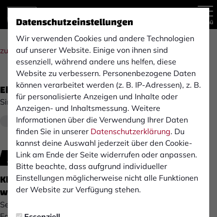
Datenschutzeinstellungen
Menü
Wir verwenden Cookies und andere Technologien
auf unserer Website. Einige von ihnen sind
zur Übersicht
essenziell, während andere uns helfen, diese
Website zu verbessern. Personenbezogene Daten
können verarbeitet werden (z. B. IP-Adressen), z. B.
Elektromeister Instandhaltung (m/w/d)
für personalisierte Anzeigen und Inhalte oder
Sinnack Backspezialitäten GmbH & Co. KG
Anzeigen- und Inhaltsmessung. Weitere
Informationen über die Verwendung Ihrer Daten
Ab sofort
Bocholt, Deutschland
Vollzeit
finden Sie in unserer
Datenschutzerklärung
. Du
kannst deine Auswahl jederzeit über den Cookie-
Link am Ende der Seite widerrufen oder anpassen.
Jetzt bewerben
Bitte beachte, dass aufgrund individueller
Kleine Handwerksbäckerei war gestern – heute
Einstellungen möglicherweise nicht alle Funktionen
werden die Brötchen im großen Stil gebacken!
der Website zur Verfügung stehen.
Seit der Gründung im Jahr 1899 entwickelt sich das
Familienunternehmen, welches nun in der dritten und
Essenziell