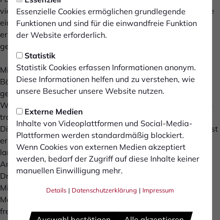
vierten Generation geführt wird, stetig weiter. Der Charme
Essenzielle Cookies ermöglichen grundlegende
eines Familienunternehmens ist auf dem Weg von der
Funktionen und sind für die einwandfreie Funktion
ersten Backstube bis zur heutigen Großbäckerei erhalten
der Website erforderlich.
geblieben.
Statistik
Statistik Cookies erfassen Informationen anonym.
Mittels modernster Technik bringen wir das klassische
Diese Informationen helfen und zu verstehen, wie
Bäckerhandwerk auf eine nächste Ebene. Millionen frisch
unsere Besucher unsere Website nutzen.
gebackene Brötchen verlassen Tag für Tag unsere beiden
Werke in Bocholt und Droßdorf. Wir sind modern und doch
Externe Medien
traditionell.
Inhalte von Videoplattformen und Social-Media-
Die Basis für unseren Erfolg sind die Menschen, die dies erst
Plattformen werden standardmäßig blockiert.
ermöglichen. Dabei können wir uns stets auf zahlreiche
Wenn Cookies von externen Medien akzeptiert
langjährige und kompetente Mitarbeiter*innen verlassen.
werden, bedarf der Zugriff auf diese Inhalte keiner
An zwei Standorten in Deutschland, in Bocholt und
manuellen Einwilligung mehr.
Droßdorf, werden auf 30 Produktionslinien von 550
Mitarbeitern tagtäglich frische Produkte hergestellt.
Details
|
Datenschutzerklärung
|
Impressum
Möchtest auch du unser #teamsinnack verstärken? Wir
freuen uns auf deine Bewerbungsunterlagen!
Auswahl bestätigen
Alle akzeptieren